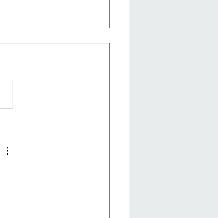
25년 차세대 해양정책리더
 아카데미