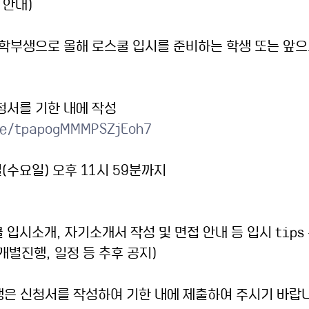
 안내)
과 학부생으로 올해 로스쿨 입시를 준비하는 학생 또는 앞
신청서를 기한 내에 작성
le/tpapogMMMPSZjEoh7
일(수요일) 오후 11시 59분까지
스쿨 입시소개, 자기소개서 작성 및 면접 안내 등 입시 tips
(개별진행, 일정 등 추후 공지)
은 신청서를 작성하여 기한 내에 제출하여 주시기 바랍