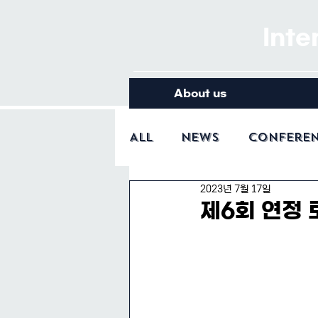
Inte
About us
All
News
Confere
2023년 7월 17일
제6회 연정