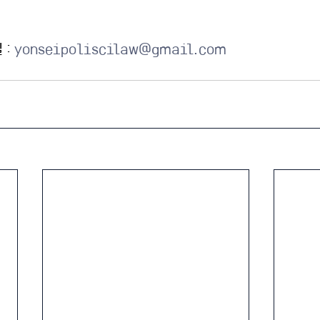
: 
yonseipoliscilaw@gmail.com