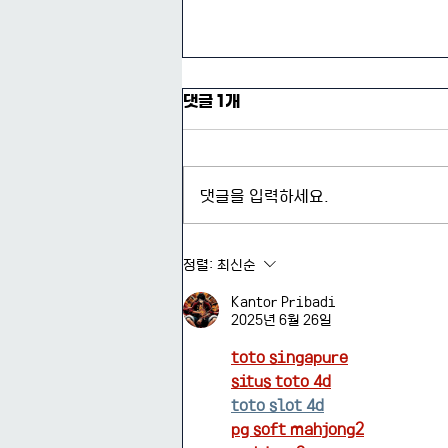
댓글 1개
댓글을 입력하세요.
2026 리서치 펠로우
정렬:
최신순
(Research Fellow) 선발
공고
Kantor Pribadi
2025년 6월 26일
toto singapure
situs toto 4d
toto slot 4d
pg soft mahjong2