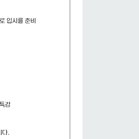
으로 입시를 준비
 특강
니다.