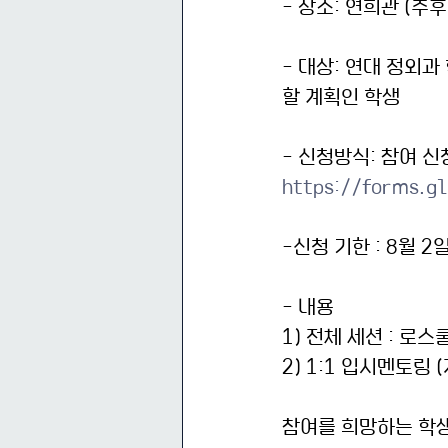
- 장소: 연희관 (추후
- 대상: 연대 정외
할 계획인 학생
- 신청방식: 참여 
https://forms.g
-신청 기한 : 8월 2
- 내용
1) 전체 세션 : 로
2) 1:1 입시멘토링 
참여를 희망하는 학생