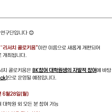
육연구단입니다 😊
 "
리서치 콜로키움"
이란 이름으로 새롭게 개편되어 
로 개최됩니다.
서치 콜로키움은 
BK참여 대학원생의 자발적 참여
에 바탕
ck)
으로 운영될 예정입니다. 
년 6월28일(월)
여 대학원 외 모든 분 참여 가능