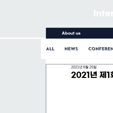
Inte
About us
All
News
Confere
2021년 6월 25일
2021년 제