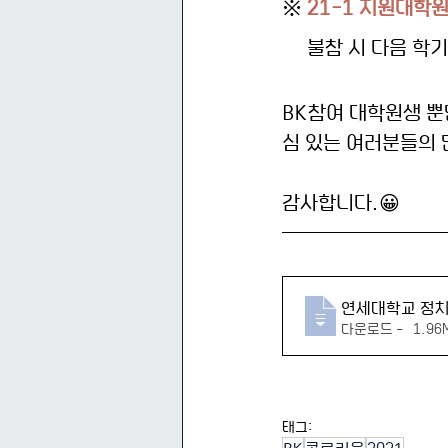
※ 
21-1 지원대학원
불참 시 다음 학
BK참여 대학원생 뿐
심 있는 여러분들의 
감사합니다.😀
연세대학교 정치
다운로드 • 1.96
태그:
BK
콜로키움
2021