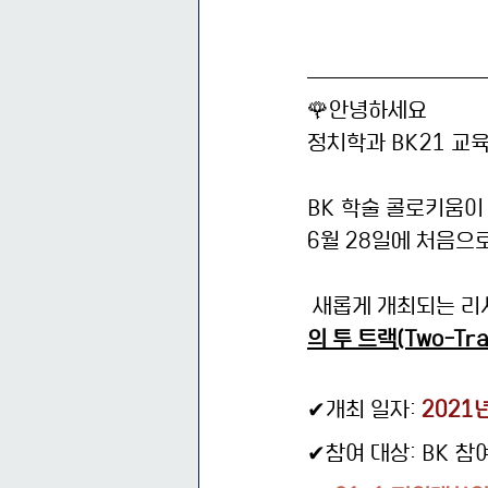
🌹안녕하세요 
정치학과 BK21 교
BK 학술 콜로키움이
6월 28일에 처음으
 새롭게 개최되는 리
의 투 트랙(Two-Tra
✔개최 일자: 
2021
✔참여 대상: BK 참