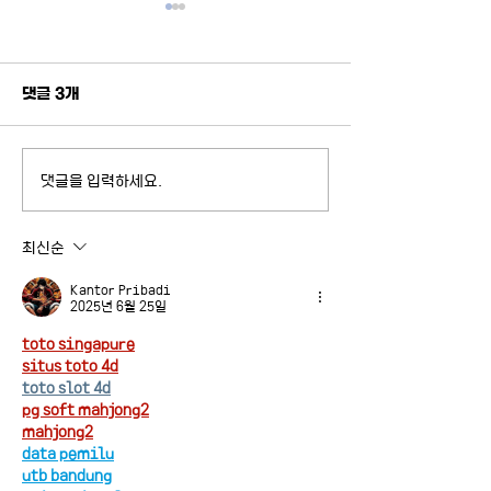
댓글 3개
댓글을 입력하세요.
AI, 경계를 다시 그리다: 디
2026-1 제3회
지털트윈과 소버린AI
로키움 안내
최신순
Kantor Pribadi
2025년 6월 25일
toto singapure
situs toto 4d
toto slot 4d
pg soft mahjong2
mahjong2
data pemilu
utb bandung