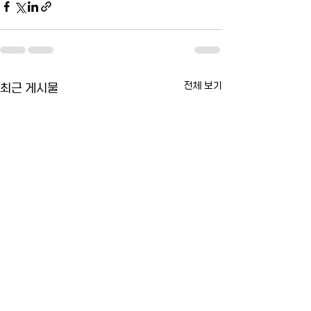
최근 게시물
전체 보기