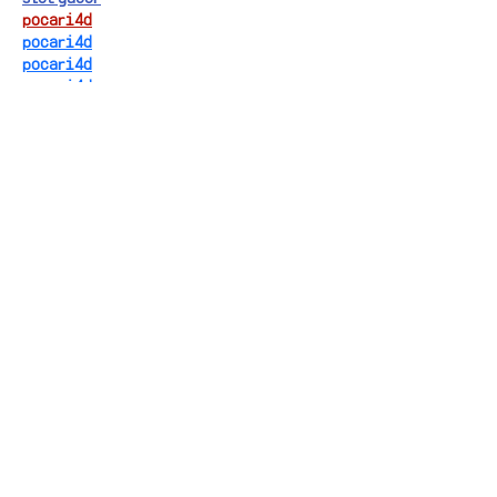
pocari4d
pocari4d
pocari4d
pocari4d
pocari4d
더 보기
좋아요
답글
ruby rajput
2025년 6월 13일
The Chanakyapuri Escorts offer a 
genuinely refreshing way to enjoy your 
time in the city. Often underrated, 
their service is built on trust, 
charisma, and professionalism. 
Whether it’s a fun night out or quality 
private time, an Escort Chanakyapuri 
will make it extraordinary. The 
Escort 
Service in Chanakyapuri
 is known for 