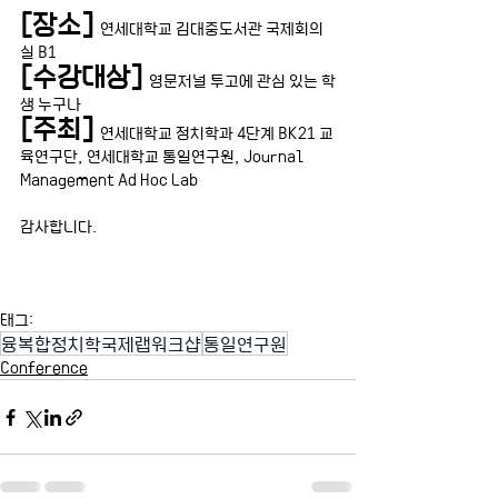
[장소]
  연세대학교 김대중도서관 국제회의
실 B1
[수강대상]
  영문저널 투고에 관심 있는 학
생 누구나
[주최]
  연세대학교 정치학과 4단계 BK21 교
육연구단, 연세대학교 통일연구원, Journal 
Management Ad Hoc Lab
감사합니다.
태그:
융복합정치학국제랩워크샵
통일연구원
Conference