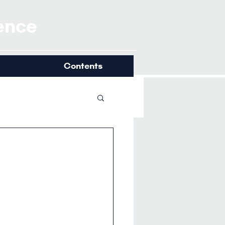
ience
Contents