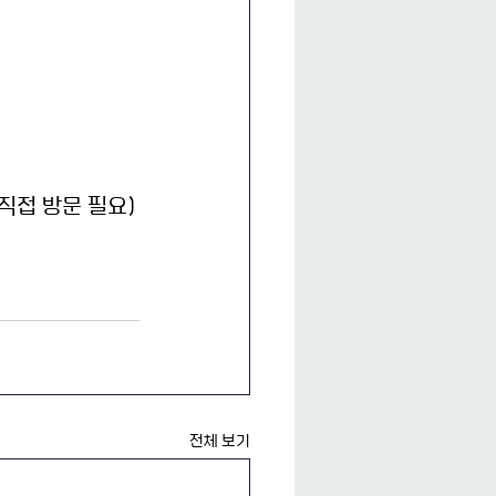
직접 방문 필요)
전체 보기