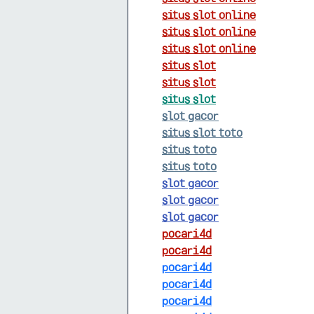
situs slot online
situs slot online
situs slot online
situs slot
situs slot
situs slot
slot gacor
situs slot toto
situs toto
situs toto
slot gacor
slot gacor
slot gacor
pocari4d
pocari4d
pocari4d
pocari4d
pocari4d