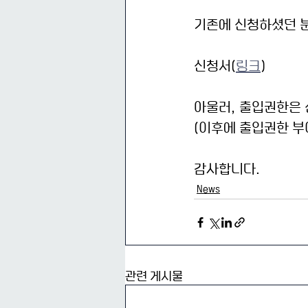
기존에 신청하셨던 분
신청서(
링크
)
아울러, 출입권한은
(이후에 출입권한 부
감사합니다.
News
관련 게시물