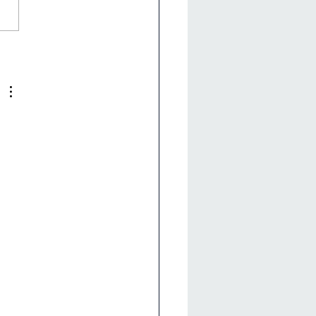
& Society Lab 랩원 모