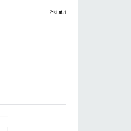
전체 보기