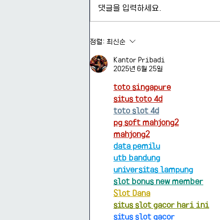
댓글을 입력하세요.
2026-2 정치학과 교육연구단
정렬:
최신순
지원대학원생 선발 공지
Kantor Pribadi
2025년 6월 25일
toto singapure
situs toto 4d
toto slot 4d
pg soft mahjong2
mahjong2
data pemilu
utb bandung
universitas lampung
slot bonus new member
Slot Dana
situs slot gacor hari ini
situs slot gacor