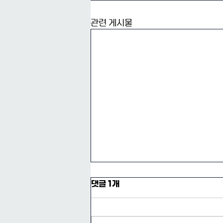
관련 게시물
댓글 1개