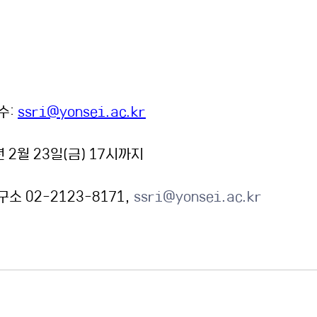
수: 
ssri@yonsei.ac.kr
년 2월 23일(금) 17시까지
소 02-2123-8171, 
ssri@yonsei.ac.kr