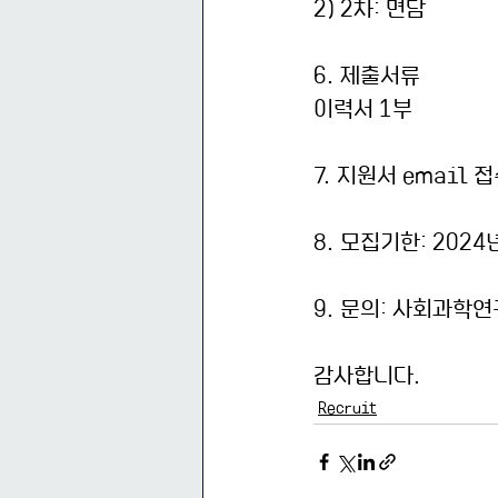
2) 2차: 면담
6. 제출서류
이력서 1부
7. 지원서 email 접
8. 모집기한: 2024
9. 문의: 사회과학연구
감사합니다.
Recruit