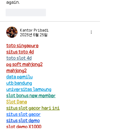
again.
좋아요
답글
Kantor Pribadi
2025년 6월 25일
toto singapure
situs toto 4d
toto slot 4d
pg soft mahjong2
mahjong2
data pemilu
utb bandung
universitas lampung
slot bonus new member
Slot Dana
situs slot gacor hari ini
situs slot gacor
situs slot demo
slot demo X1000
scatter hitam
slot toto