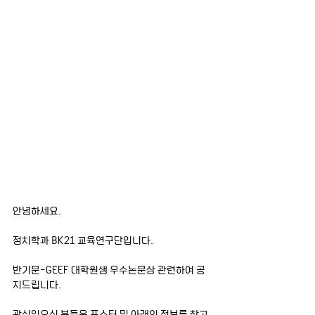
안녕하세요.
정치학과 BK21 교육연구단입니다.
반기문-GEEF 대학원생 우수논문상 관련하여 공
지드립니다. 
관심있으신 분들은 포스터 및 아래의 정보를 참고