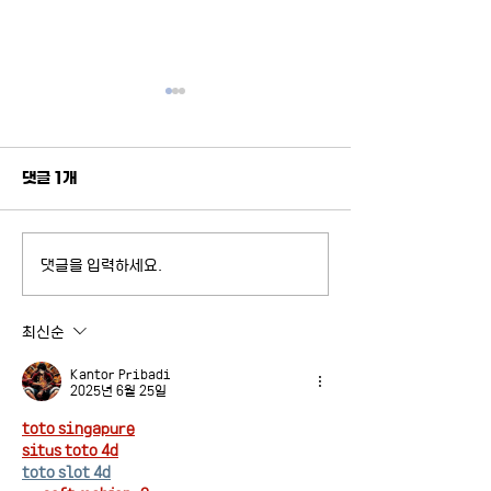
댓글 1개
댓글을 입력하세요.
AI, 경계를 다시 그리다: 디
2026-1 제3회
지털트윈과 소버린AI
로키움 안내
최신순
Kantor Pribadi
2025년 6월 25일
toto singapure
situs toto 4d
toto slot 4d