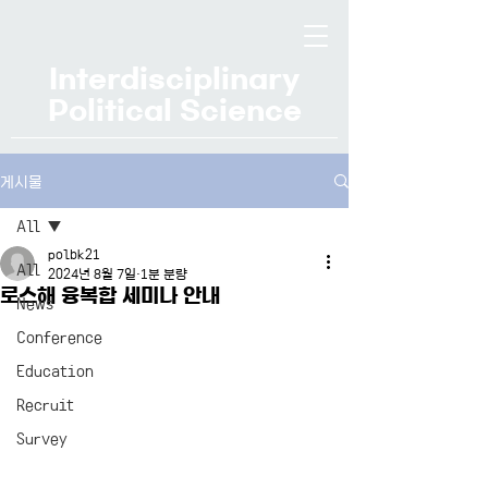
Interdisciplinary
Political Science
게시물
All
polbk21
All
2024년 8월 7일
1분 분량
로스해 융복합 세미나 안내
News
Conference
Education
Recruit
Survey