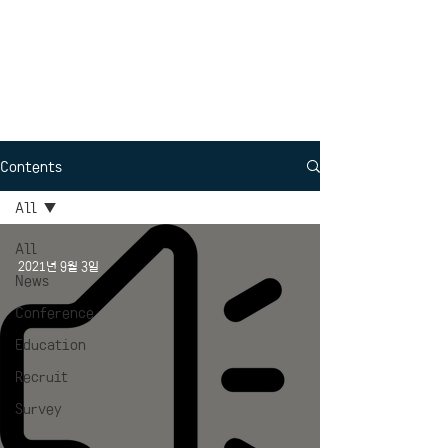
Interdisciplinary
Political Science
Contents
All
All
2021년 9월 3일
News
Conference
Education
Recruit
Survey