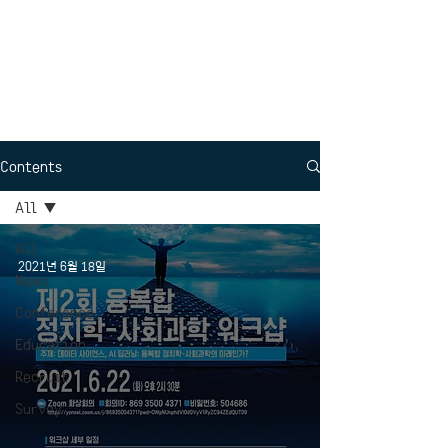
Interdisciplinary
Political Science
Contents
All
All
2021년 6월 18일
News
Conference
Education
Recruit
Survey