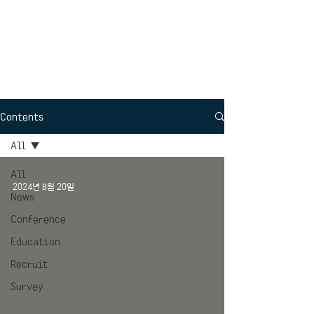
Interdisciplinary
Political Science
Contents
All
All
2024년 8월 20일
News
Conference
Education
Recruit
Survey